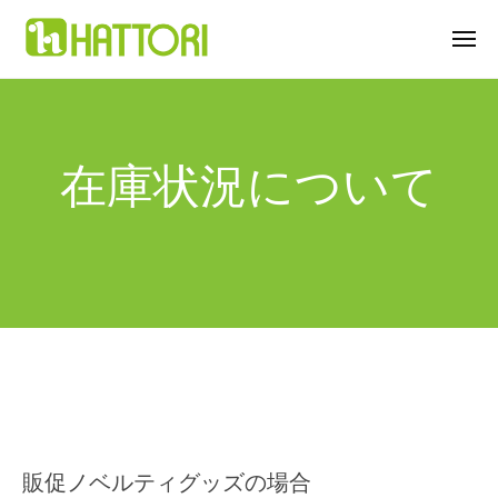
コ
ン
メ
ニ
テ
ュ
株
販
ー
在
ン
式
売
庫
ツ
促
会
へ
進
在庫状況について
状
社
ス
ノ
服
況
ベ
キ
部
ル
ッ
2023
テ
プ
年
ィ
8
O
月
P
31
P
日
シ
by
ー
hattori
ト
販促ノベルティグッズの場合