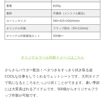
大
重量
約50g
判
素材
不織布（メントール配合）
5
カートンサイズ
580×425×200(H)mm
枚
オリジナル印刷
フラップ部分（55×110mm)
オリジナル印刷最低ロット
500個〜
2024
年
5
月
オリジナルラベル印刷イメージはこちら
22
日
さらさらパウダー配合！ベタつきをすっきり拭き取る超
by
COOLな仕事をしてくれるウェットシートです。大判タイプ
hattori
で気になるところをたっぷり拭くことができます。暑い季節
には大変喜ばれるアイテムです。500個からオリジナルフラ
ップ作製が可能です。