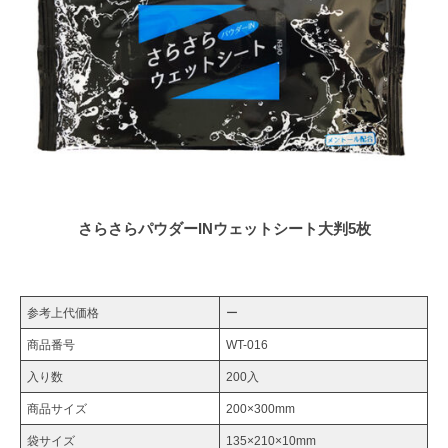
パ
ウ
ダ
ー
IN
ウ
さらさらパウダーINウェットシート大判5枚
ェ
ッ
ト
参考上代価格
ー
商品番号
WT-016
シ
入り数
200入
ー
商品サイズ
200×300mm
ト
袋サイズ
135×210×10mm