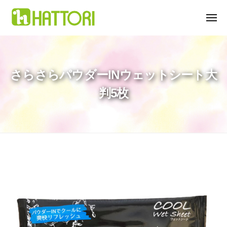
コ
ン
メ
ニ
テ
ュ
株
販
ー
ン
式
売
ツ
促
会
さらさらパウダーINウェットシート大
へ
進
社
ス
ノ
判5枚
服
ベ
キ
部
ル
ッ
テ
プ
ィ
O
P
さ
P
ら
シ
ー
さ
ト
ら